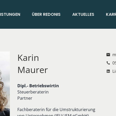
EISTUNGEN
ÜBER REDONIS
AKTUELLES
KARR
Karin
ma
09
Maurer
Li
Dipl.- Be­triebs­wir­tin
Steu­er­be­ra­te­rin
Part­ner
Fach­be­ra­te­rin für die Um­struk­tu­rie­rung
von Un­ter­neh­men (IFU/ ISM gGmbH)