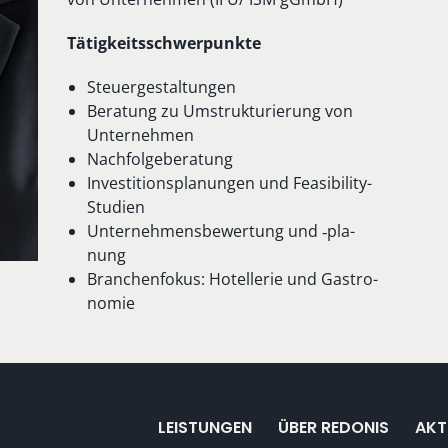
Tä­tig­keits­schwer­punk­te
Steu­er­ge­stal­tun­gen
Be­ra­tung zu Um­struk­tu­rie­rung von
Un­ter­neh­men
Nach­fol­ge­be­ra­tung
In­ves­ti­ti­ons­pla­nun­gen und Fe­a­si­bi­li­ty-
Stu­di­en
Un­ter­neh­mens­be­wer­tung und ‑pla­
nung
Bran­chen­fo­kus: Ho­tel­le­rie und Gas­tro­
no­mie
LEISTUNGEN
ÜBER REDONIS
AKT