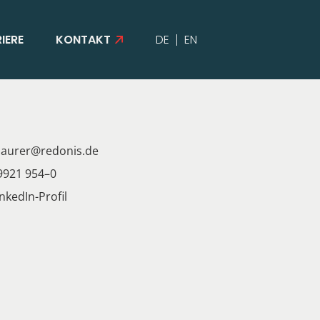
IERE
KONTAKT
DE
EN
urer@​redonis.​de
921 954–0
nkedIn-Profil