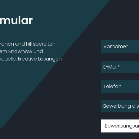
mular
rohen und hilfsbereiten
inärem Knowhow und
iduelle, kreative Lösungen.
Website
Bewerbungsun
URL
*