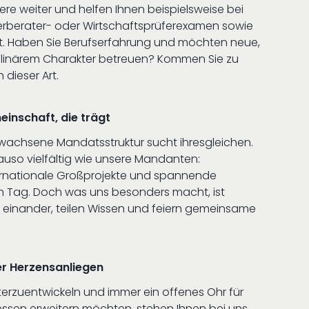
ere weiter und helfen Ihnen beispielsweise bei
rberater- oder Wirtschaftsprüferexamen sowie
t. Haben Sie Berufserfahrung und möchten neue,
plinärem Charakter betreuen? Kommen Sie zu
dieser Art.
einschaft, die trägt
achsene Mandatsstruktur sucht ihresgleichen.
nauso vielfältig wie unsere Mandanten:
ernationale Großprojekte und spannende
 Tag. Doch was uns besonders macht, ist
n einander, teilen Wissen und feiern gemeinsame
er Herzensanliegen
eiterzuentwickeln und immer ein offenes Ohr für
ressen erweitern möchten, stehen Ihnen bei uns