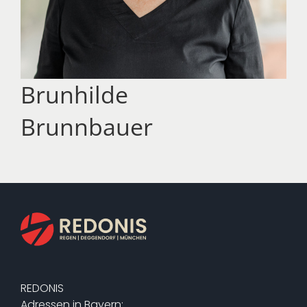
Brun­hil­de
Brunn­bau­er
REDONIS
Adressen in Bayern: